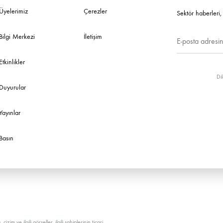
Üyelerimiz
Çerezler
Sektör haberleri, 
Bilgi Merkezi
İletişim
Etkinlikler
Dil
Duyurular
Yayınlar
Basın
zim ve ilgili görseller, ilgili sahiplerinin ticari