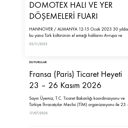
DOMOTEX HALI VE YER
DÖŞEMELERİ FUARI
HANNOVER / ALMANYA 12-15 Ocak 2023 30 yılda
bu yana Türk kültürünün el emeği halılarını Avrupa ve
Dünya pazarına taşıma işlevini başarıyla sürdüren İTKİB,
03/11/2022
12-15 Ocak 2023 tarihleri arasında düzenlenecek…
DUYURULAR
Fransa (Paris) Ticaret Heyeti
23 – 26 Kasım 2026
Sayın Üyemiz, T.C. Ticaret Bakanlığı koordinasyonu ve
Türkiye İhracatçılar Meclisi (TİM) organizasyonu ile 23 
26 Kasım 2026 tarihleri arasında Fransa (Paris) Ticaret
17/07/2026
Heyeti gerçekleştirileceği bildirilmekte olup, söz konusu
organizasyonda Fransa’dan iş insanlarının davet…