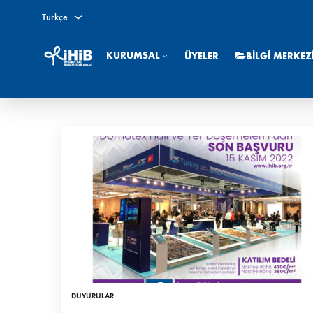
Türkçe
Türkçe
KURUMSAL
ÜYELER
BILGI MERKEZ
English
İstanbul
IHIB
Hali
İhracatçıları
Birliği
DUYURULAR