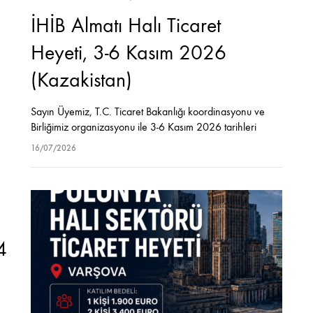
İHİB Almatı Halı Ticaret
Heyeti, 3-6 Kasım 2026
(Kazakistan)
Sayın Üyemiz, T.C. Ticaret Bakanlığı koordinasyonu ve
Birliğimiz organizasyonu ile 3-6 Kasım 2026 tarihleri
arasında Kazakistan’a yönelik Halı Sektörü Ticaret Heyeti
16/07/2026
gerçekleştirilmesi planlanmaktadır. Almatı şehrinde
gerçekleşecek heyetimize başvuru için son…
4