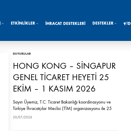
ETKINLIKLER
DESTEKLER
I
İHRACAT DESTEKLERI
D
DUYURULAR
HONG KONG – SİNGAPUR
GENEL TİCARET HEYETİ 25
EKİM – 1 KASIM 2026
Sayın Üyemiz, T.C. Ticaret Bakanlığı koordinasyonu ve
Türkiye İhracatçılar Meclisi (TİM) organizasyonu ile 25
Ekim – 1 Kasım 2026 tarihleri arasında Hong Kong-
20/07/2026
Singapur Genel Ticaret Heyeti gerçekleştirilecek olup söz
konusu…