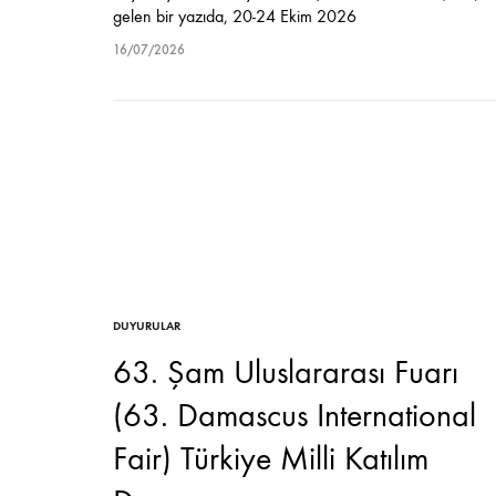
gelen bir yazıda, 20-24 Ekim 2026
tarihleri arasında Meksika’ya yönelik bir Ticaret Heyeti
16/07/2026
gerçekleştirileceği, Mexico şehrini kapsayacak söz kon
organizasyonda Meksika’dan iş insanlarının davet
edileceği nitelikli iş görüşmelerinin…
DUYURULAR
63. Şam Uluslararası Fuarı
(63. Damascus International
Fair) Türkiye Milli Katılım