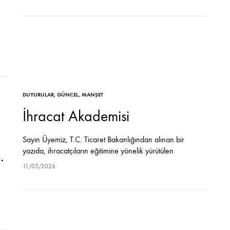
DUYURULAR
,
GÜNCEL
,
MANŞET
İhracat Akademisi
Sayın Üyemiz, T.C. Ticaret Bakanlığından alınan bir
yazıda, ihracatçıların eğitimine yönelik yürütülen
.
faaliyetlere kurumsal bir nitelik kazandırmak, dış ticaret
11/05/2026
alanında yetişmiş iş gücünün niteliğini artırmak ve bu
süreçte üniversitelerimizin akademik birikiminden azami…
…