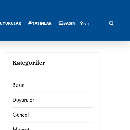
Ara
UYURULAR
YAYINLAR
BASIN
İletişim
Kategoriler
İHİB Hakkında
Raporlar
Basın
İhracat Rehberi
Duyurular
Etkinlik Takvimi
Güncel
Duyurular
Manşet
Etkinlik Takvimi