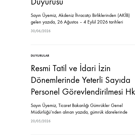
Duyurusu
Sayın Üyemiz, Akdeniz İhracatçı Birliklerinden (AKİB)
gelen yazıda, 26 Ağustos – 4 Eylül 2026 tarihleri
arasında Şam / Suriye’de düzenlenecek olan “63. Şam
30/06/2026
Uluslararası Fuarı (63. Damascus International
Fair)”in Türkiye Milli Katılım organizasyonu T.C.…
DUYURULAR
Resmi Tatil ve İdari İzin
Dönemlerinde Yeterli Sayıda
Personel Görevlendirilmesi Hk
Sayın Üyemiz, Ticaret Bakanlığı Gümrükler Genel
Müdürlüğü’nden alınan yazıda, gümrük idarelerinde
yapılan fazla çalışma uygulama esaslarının 4458 sayılı
20/05/2026
Gümrük Kanunu’nun 221’nci 2009/15481 sayılı
Kararnamenin 121-125’nci maddeleri ile 74 Seri Nolu