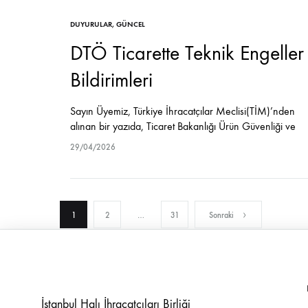
DUYURULAR
,
GÜNCEL
DTÖ Ticarette Teknik Engeller
Bildirimleri
Sayın Üyemiz, Türkiye İhracatçılar Meclisi(TİM)’nden
alınan bir yazıda, Ticaret Bakanlığı Ürün Güvenliği ve
Denetimi Genel Müdürlüğünden alınan bir yazıya atıfla,
29/04/2026
Dünya Ticaret Örgütü (DTÖ) Ticarette Teknik Engeller
(TTE) Anlaşması’nın ülkeler…
Yazı
1
2
…
31
Sonraki
sayfalaması
İstanbul Halı İhracatçıları Birliği