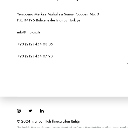
Yenibosna Merkez Mahallesi Sanayi Caddesi No: 3
P.K. 34196 Bahçelievler İstanbul Türkiye
info@ihib.org.tr
+90 (212) 454 03 35
+90 (212) 454 07 93
İnstagram
Twitter
LinkedIn
© 2024 İstanbul Halı İhracatçıları Birliği
Sayfadaki tüm içerik, yazı, resim, ticari ad ve/veya ticari takdim şekilleri, ticari marka, çi