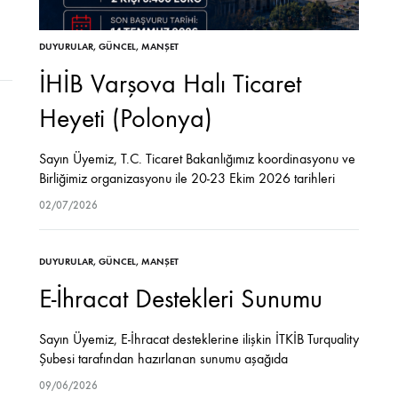
DUYURULAR
,
GÜNCEL
,
MANŞET
usu
İHİB Varşova Halı Ticaret
Heyeti (Polonya)
Sayın Üyemiz, T.C. Ticaret Bakanlığımız koordinasyonu ve
Birliğimiz organizasyonu ile 20-23 Ekim 2026 tarihleri
arasında Polonya’nın Varşova şehrine yönelik halı
02/07/2026
sektörüne özel Ticaret Heyeti gerçekleştirilmesi
planlanmaktadır. Heyet kapsamında ikili iş…
DUYURULAR
,
GÜNCEL
,
MANŞET
E-İhracat Destekleri Sunumu
Sayın Üyemiz, E-İhracat desteklerine ilişkin İTKİB Turquality
Şubesi tarafından hazırlanan sunumu aşağıda
paylaşılmaktadır. Bilgilerinize sunarız. Ek: E-İhracat
09/06/2026
Destekleri Sunumu