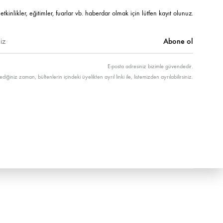
etkinlikler, eğitimler, fuarlar vb. haberdar olmak için lütfen kayıt olunuz.
E-posta adresiniz bizimle güvendedir.
ediğiniz zaman, bültenlerin içindeki üyelikten ayrıl linki ile, listemizden ayrılabilirsiniz.
Türkçe