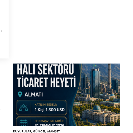
n
–
DUYURULAR
,
GÜNCEL
,
MANŞET