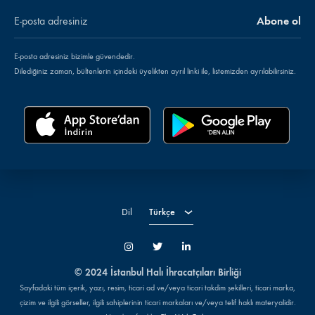
E-posta adresiniz bizimle güvendedir.
Dilediğiniz zaman, bültenlerin içindeki üyelikten ayrıl linki ile, listemizden ayrılabilirsiniz.
Türkçe
English
Dil
Türkçe
İnstagram
Twitter
LinkedIn
© 2024 İstanbul Halı İhracatçıları Birliği
Sayfadaki tüm içerik, yazı, resim, ticari ad ve/veya ticari takdim şekilleri, ticari marka,
çizim ve ilgili görseller, ilgili sahiplerinin ticari markaları ve/veya telif haklı materyalidir.