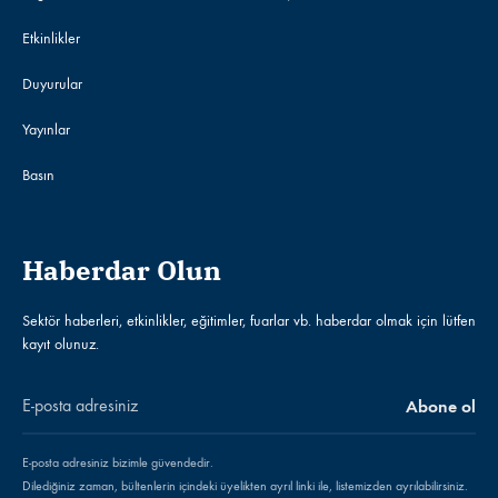
Etkinlikler
Duyurular
Yayınlar
Basın
Haberdar Olun
Sektör haberleri, etkinlikler, eğitimler, fuarlar vb. haberdar olmak için lütfen
kayıt olunuz.
E-posta adresiniz bizimle güvendedir.
Dilediğiniz zaman, bültenlerin içindeki üyelikten ayrıl linki ile, listemizden ayrılabilirsiniz.