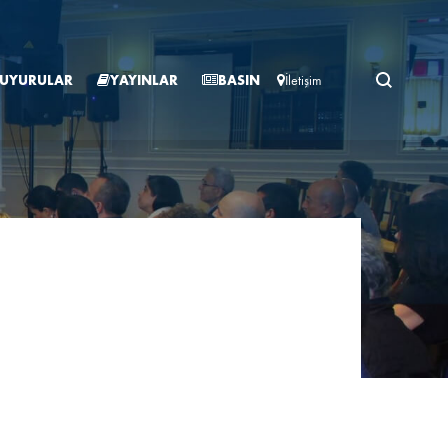
Ara
UYURULAR
YAYINLAR
BASIN
İletişim
İHİB Hakkında
Raporlar
İhracat Rehberi
Etkinlik Takvimi
Duyurular
Etkinlik Takvimi