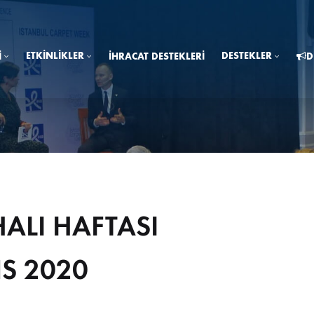
ETKINLIKLER
DESTEKLER
I
İHRACAT DESTEKLERI
D
HALI HAFTASI
S 2020