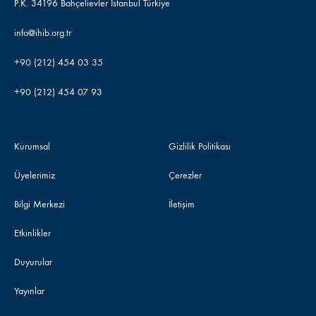
P.K. 34196 Bahçelievler İstanbul Türkiye
info@ihib.org.tr
+90 (212) 454 03 35
+90 (212) 454 07 93
Kurumsal
Gizlilik Politikası
Üyelerimiz
Çerezler
Bilgi Merkezi
İletişim
Etkinlikler
Duyurular
Yayınlar