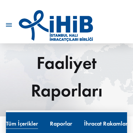
Faaliyet
Raporları
Tüm İçerikler
Raporlar
İhracat Rakamları 