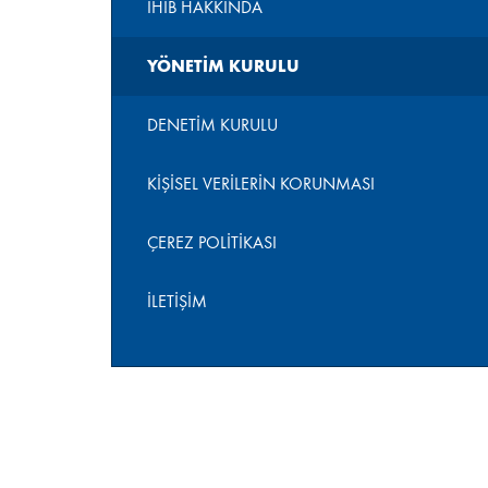
İHİB HAKKINDA
YÖNETIM KURULU
DENETIM KURULU
KIŞISEL VERILERIN KORUNMASI
ÇEREZ POLITIKASI
İLETIŞIM