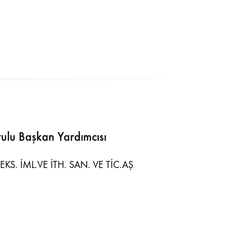
ulu Başkan Yardımcısı
KS. İML.VE İTH. SAN. VE TİC.AŞ