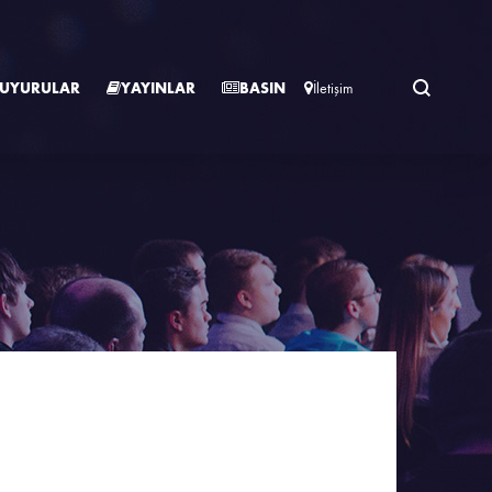
Ara
UYURULAR
YAYINLAR
BASIN
İletişim
İHİB Hakkında
Raporlar
İhracat Rehberi
Etkinlik Takvimi
Duyurular
Etkinlik Takvimi