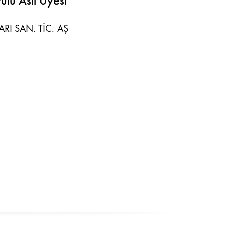
ulu Asil Üyesi
RI SAN. TİC. AŞ