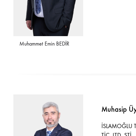
Muhammet Emin BEDİR
Muhasip Ü
İSLAMOĞLU T
TİC. LTD. ŞTİ.