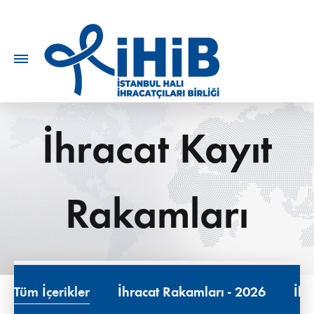
İhracat Kayıt
Rakamları
Tüm İçerikler
İhracat Rakamları - 2026
İhr