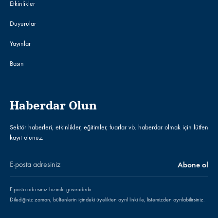
Etkinlikler
Duyurular
Yayınlar
Basın
Haberdar Olun
Sektör haberleri, etkinlikler, eğitimler, fuarlar vb. haberdar olmak için lütfen
kayıt olunuz.
E-posta adresiniz bizimle güvendedir.
Dilediğiniz zaman, bültenlerin içindeki üyelikten ayrıl linki ile, listemizden ayrılabilirsiniz.