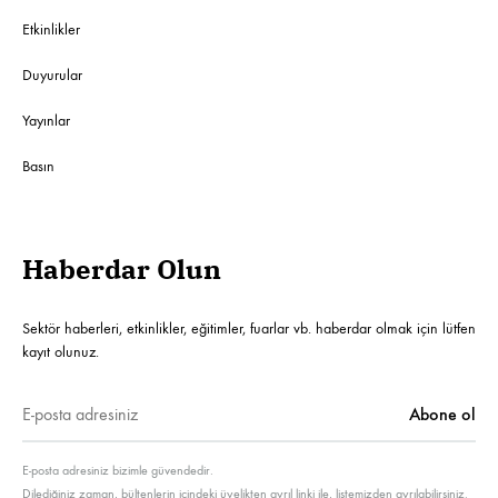
Etkinlikler
Duyurular
Yayınlar
Basın
Haberdar Olun
Sektör haberleri, etkinlikler, eğitimler, fuarlar vb. haberdar olmak için lütfen
kayıt olunuz.
E-posta adresiniz bizimle güvendedir.
Dilediğiniz zaman, bültenlerin içindeki üyelikten ayrıl linki ile, listemizden ayrılabilirsiniz.