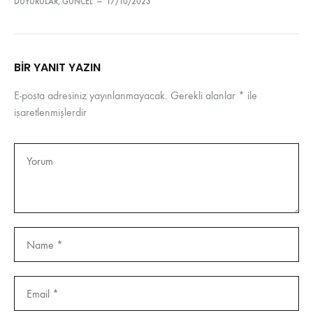
DUYURULAR
,
GÜNCEL
—
17/10/2023
BIR YANIT YAZIN
E-posta adresiniz yayınlanmayacak.
Gerekli alanlar
*
ile
işaretlenmişlerdir