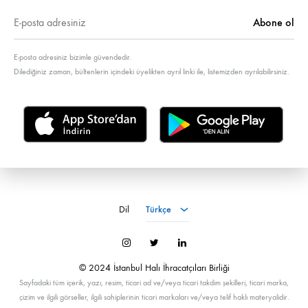
E-posta adresiniz bizimle güvendedir.
Dilediğiniz zaman, bültenlerin içindeki üyelikten ayrıl linki ile, listemizden ayrılabilirsiniz.
Türkçe
Dil
Türkçe
İnstagram
Twitter
LinkedIn
© 2024 İstanbul Halı İhracatçıları Birliği
Sayfadaki tüm içerik, yazı, resim, ticari ad ve/veya ticari takdim şekilleri, ticari marka,
çizim ve ilgili görseller, ilgili sahiplerinin ticari markaları ve/veya telif haklı materyalidir.