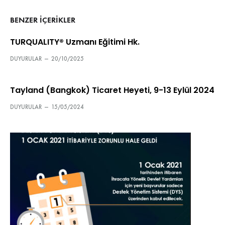
BENZER IÇERIKLER
TURQUALITY® Uzmanı Eğitimi Hk.
DUYURULAR
—
20/10/2025
Tayland (Bangkok) Ticaret Heyeti, 9-13 Eylül 2024
DUYURULAR
—
15/05/2024