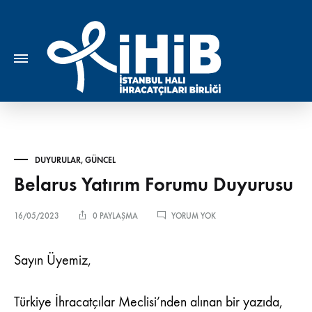
DUYURULAR
,
GÜNCEL
Belarus Yatırım Forumu Duyurusu
BELARUS
16/05/2023
0 PAYLAŞMA
YORUM YOK
YATIRIM
FORUMU
DUYURUSU
Sayın Üyemiz,
Türkiye İhracatçılar Meclisi’nden alınan bir yazıda,