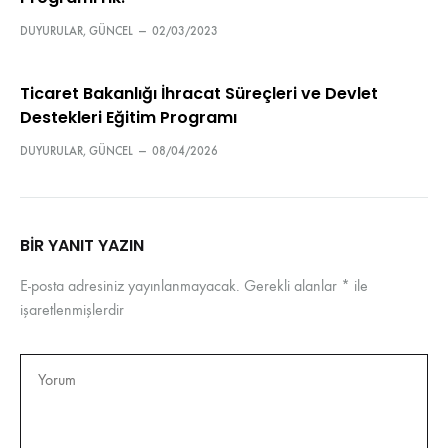
DUYURULAR
,
GÜNCEL
—
02/03/2023
Ticaret Bakanlığı İhracat Süreçleri ve Devlet
Destekleri Eğitim Programı
DUYURULAR
,
GÜNCEL
—
08/04/2026
BIR YANIT YAZIN
E-posta adresiniz yayınlanmayacak.
Gerekli alanlar
*
ile
işaretlenmişlerdir