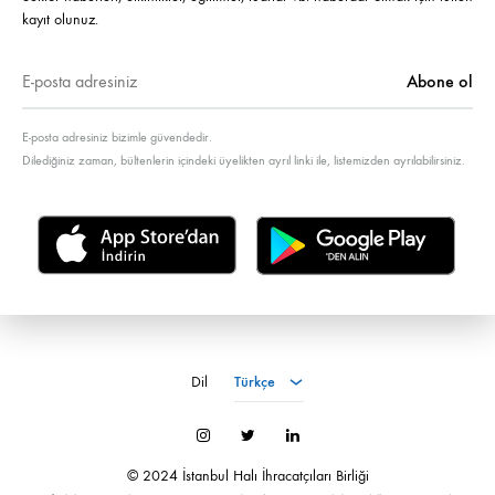
kayıt olunuz.
E-posta adresiniz bizimle güvendedir.
Dilediğiniz zaman, bültenlerin içindeki üyelikten ayrıl linki ile, listemizden ayrılabilirsiniz.
Türkçe
Dil
Türkçe
İnstagram
Twitter
LinkedIn
© 2024 İstanbul Halı İhracatçıları Birliği