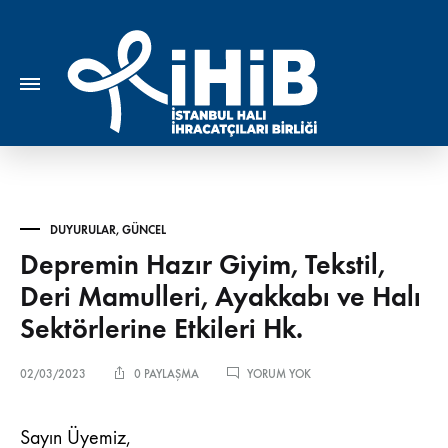
DUYURULAR
,
GÜNCEL
Depremin Hazır Giyim, Tekstil,
Deri Mamulleri, Ayakkabı ve Halı
Sektörlerine Etkileri Hk.
DEPREMIN
02/03/2023
0 PAYLAŞMA
YORUM YOK
HAZIR
GIYIM,
TEKSTIL,
Sayın Üyemiz,
DERI