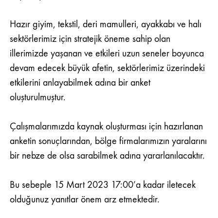
MAMULLERI,
AYAKKABI
Hazır giyim, tekstil, deri mamulleri, ayakkabı ve halı
VE
HALI
sektörlerimiz için stratejik öneme sahip olan
SEKTÖRLERINE
illerimizde yaşanan ve etkileri uzun seneler boyunca
ETKILERI
HK.
devam edecek büyük afetin, sektörlerimiz üzerindeki
etkilerini anlayabilmek adına bir anket
oluşturulmuştur.
Çalışmalarımızda kaynak oluşturması için hazırlanan
anketin sonuçlarından, bölge firmalarımızın yaralarını
bir nebze de olsa sarabilmek adına yararlanılacaktır.
Bu sebeple 15 Mart 2023 17:00’a kadar iletecek
olduğunuz yanıtlar önem arz etmektedir.