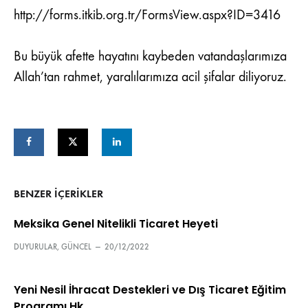
http://forms.itkib.org.tr/FormsView.aspx?ID=3416
Bu büyük afette hayatını kaybeden vatandaşlarımıza
Allah’tan rahmet, yaralılarımıza acil şifalar diliyoruz.
BENZER IÇERIKLER
Meksika Genel Nitelikli Ticaret Heyeti
DUYURULAR
,
GÜNCEL
—
20/12/2022
Yeni Nesil İhracat Destekleri ve Dış Ticaret Eğitim
Programı Hk.