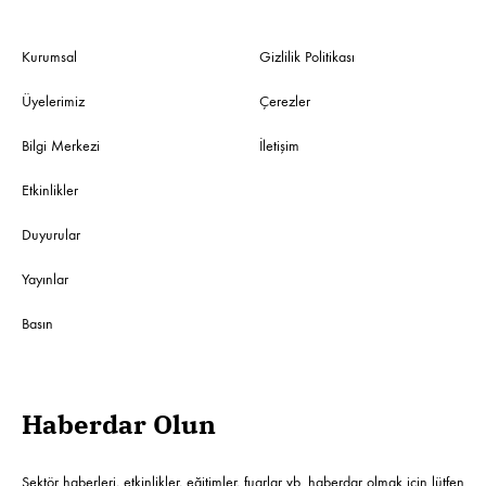
Kurumsal
Gizlilik Politikası
Üyelerimiz
Çerezler
Bilgi Merkezi
İletişim
Etkinlikler
Duyurular
Yayınlar
Basın
Haberdar Olun
Sektör haberleri, etkinlikler, eğitimler, fuarlar vb. haberdar olmak için lütfen