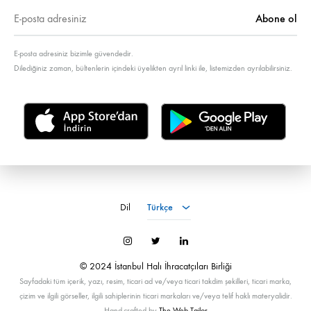
E-posta adresiniz bizimle güvendedir.
Dilediğiniz zaman, bültenlerin içindeki üyelikten ayrıl linki ile, listemizden ayrılabilirsiniz.
Türkçe
Dil
Türkçe
İnstagram
Twitter
LinkedIn
© 2024 İstanbul Halı İhracatçıları Birliği
Sayfadaki tüm içerik, yazı, resim, ticari ad ve/veya ticari takdim şekilleri, ticari marka,
çizim ve ilgili görseller, ilgili sahiplerinin ticari markaları ve/veya telif haklı materyalidir.
— Hand-crafted by
The Web Tailor
—