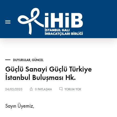
DUYURULAR
,
GÜNCEL
Güçlü Sanayi Güçlü Türkiye
İstanbul Buluşması Hk.
GÜÇLÜ
24/05/2023
0 PAYLAŞMA
YORUM YOK
SANAYI
GÜÇLÜ
TÜRKIYE
Sayın Üyemiz,
İSTANBUL
BULUŞMASI