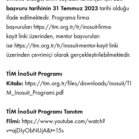
başvuru tarihinin 31 Temmuz 2023
tarihi olduğu
ifade edilmektedir. Programa firma
başvuruları
https://tim.org.tr/tr/inosuit-firma-
kayit
linki üzerinden, mentor başvuruları
ise
https://tim.org.tr/tr/inosuit-mentor-kayit
linki
üzerinden çevrimiçi olarak gerçekleştirilebilmektedir.
TİM İnoSuit Programı
Kitabı:
https://tim.org.tr/files/downloads/inosuit/TI
M_Inosuit_Programi.pdf
TİM İnoSuit Programı Tanıtım
Filmi:
https://www.youtube.com/watch?
v=ajDIyObNUjA&t=15s