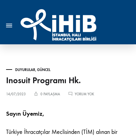
DUYURULAR
,
GÜNCEL
Inosuit Programı Hk.
INOSUIT
14/07/2023
0 PAYLAŞMA
YORUM YOK
PROGRAMI
HK.
Sayın Üyemiz,
Türkiye İhracatçılar Meclisinden (TİM) alınan bir