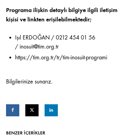
Programa ilişkin detaylı bilgiye ilgili iletişim
kişisi ve linkten erişilebilmektedir;
Işıl ERDOĞAN / 0212 454 01 56
/
inosuit@tim.org.tr
https://tim.org.tr/tr/tim-inosuit-programi
Bilgilerinize sunarız.
BENZER IÇERIKLER