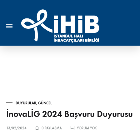
DUYURULAR
,
GÜNCEL
İnovaLİG 2024 Başvuru Duyurusu
İNOVALİG
13/02/2024
0 PAYLAŞMA
YORUM YOK
2024
BAŞVURU