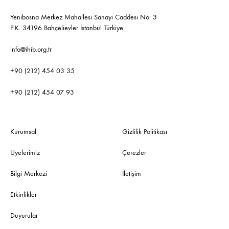
Yenibosna Merkez Mahallesi Sanayi Caddesi No: 3
P.K. 34196 Bahçelievler İstanbul Türkiye
info@ihib.org.tr
+90 (212) 454 03 35
+90 (212) 454 07 93
Kurumsal
Gizlilik Politikası
Üyelerimiz
Çerezler
Bilgi Merkezi
İletişim
Etkinlikler
Duyurular