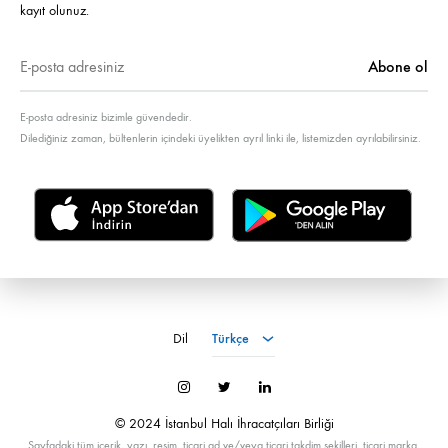
kayıt olunuz.
E-posta adresiniz bizimle güvendedir.
Dilediğiniz zaman, bültenlerin içindeki üyelikten ayrıl linki ile, listemizden ayrılabilirsiniz.
Türkçe
Dil
Türkçe
İnstagram
Twitter
LinkedIn
© 2024 İstanbul Halı İhracatçıları Birliği
Sayfadaki tüm içerik, yazı, resim, ticari ad ve/veya ticari takdim şekilleri, ticari marka,