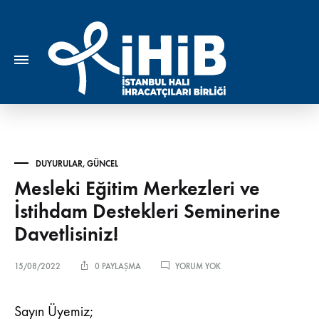
DUYURULAR
,
GÜNCEL
Mesleki Eğitim Merkezleri ve
İstihdam Destekleri Seminerine
Davetlisiniz!
MESLEKI
15/08/2022
0 PAYLAŞMA
YORUM YOK
EĞITIM
MERKEZLERI
VE
Sayın Üyemiz;
İSTIHDAM