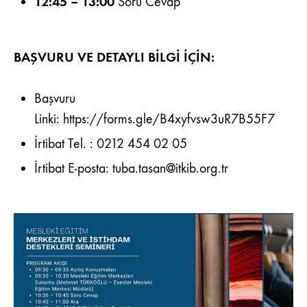
12:45 – 13:00
Soru Cevap
BAŞVURU VE DETAYLI BİLGİ İÇİN:
Başvuru
Linki:
https://forms.gle/B4xyfvsw3uR7B55F7
İrtibat Tel. : 0212 454 02 05
İrtibat E-posta:
tuba.tasan@itkib.org.tr