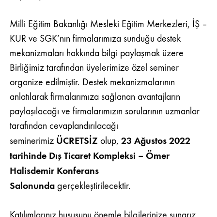
DESTEKLERI
SEMINERINE
Milli Eğitim Bakanlığı Mesleki Eğitim Merkezleri, İŞ –
DAVETLISINIZ!
KUR ve SGK’nın firmalarımıza sunduğu destek
mekanizmaları hakkında bilgi paylaşmak üzere
Birliğimiz tarafından üyelerimize özel seminer
organize edilmiştir. Destek mekanizmalarının
anlatılarak firmalarımıza sağlanan avantajların
paylaşılacağı ve firmalarımızın sorularının uzmanlar
tarafından cevaplandırılacağı
ÜCRETSİZ
23 Ağustos 2022
seminerimiz
olup,
tarihinde Dış Ticaret Kompleksi – Ömer
Halisdemir Konferans
Salonunda
gerçekleştirilecektir.
Katılımlarınız hususunu önemle bilgilerinize sunarız.