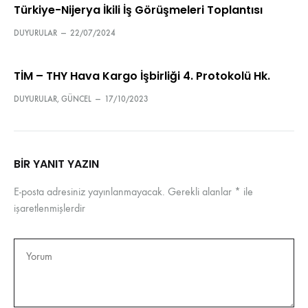
Türkiye-Nijerya İkili İş Görüşmeleri Toplantısı
DUYURULAR
—
22/07/2024
TİM – THY Hava Kargo İşbirliği 4. Protokolü Hk.
DUYURULAR
,
GÜNCEL
—
17/10/2023
BIR YANIT YAZIN
E-posta adresiniz yayınlanmayacak.
Gerekli alanlar
*
ile
işaretlenmişlerdir