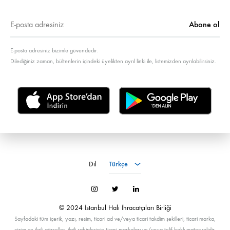
E-posta adresiniz bizimle güvendedir.
Dilediğiniz zaman, bültenlerin içindeki üyelikten ayrıl linki ile, listemizden ayrılabilirsiniz.
Türkçe
Dil
Türkçe
İnstagram
Twitter
LinkedIn
© 2024 İstanbul Halı İhracatçıları Birliği
Sayfadaki tüm içerik, yazı, resim, ticari ad ve/veya ticari takdim şekilleri, ticari marka,
çizim ve ilgili görseller, ilgili sahiplerinin ticari markaları ve/veya telif haklı materyalidir.