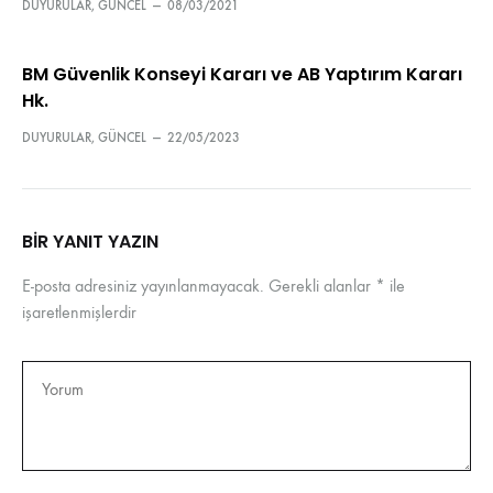
DUYURULAR
,
GÜNCEL
—
08/03/2021
BM Güvenlik Konseyi Kararı ve AB Yaptırım Kararı
Hk.
DUYURULAR
,
GÜNCEL
—
22/05/2023
BIR YANIT YAZIN
E-posta adresiniz yayınlanmayacak.
Gerekli alanlar
*
ile
işaretlenmişlerdir