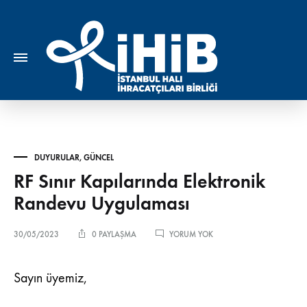
DUYURULAR
,
GÜNCEL
RF Sınır Kapılarında Elektronik
Randevu Uygulaması
RF
30/05/2023
0 PAYLAŞMA
YORUM YOK
SINIR
KAPILARINDA
ELEKTRONIK
Sayın üyemiz,
RANDEVU
UYGULAMASI