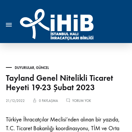
DUYURULAR
,
GÜNCEL
Tayland Genel Nitelikli Ticaret
Heyeti 19-23 Şubat 2023
TAYLAND
21/12/2022
0 PAYLAŞMA
YORUM YOK
GENEL
NITELIKLI
TICARET
Türkiye İhracatçılar Meclisi’nden alınan bir yazıda,
HEYETI
T.C. Ticaret Bakanlığı koordinasyonu, TİM ve Orta
19-