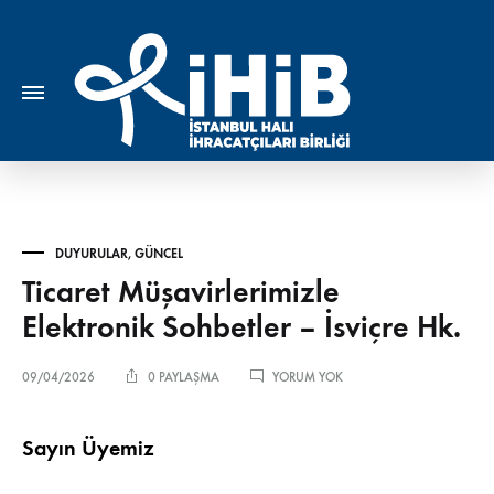
DUYURULAR
,
GÜNCEL
Ticaret Müşavirlerimizle
Elektronik Sohbetler – İsviçre Hk.
TICARET
09/04/2026
0 PAYLAŞMA
YORUM YOK
MÜŞAVIRLERIMIZLE
ELEKTRONIK
SOHBETLER
Sayın Üyemiz
–
İSVIÇRE