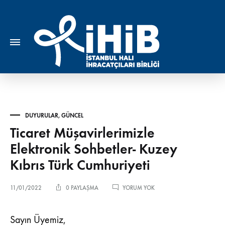
DUYURULAR
,
GÜNCEL
Ticaret Müşavirlerimizle
Elektronik Sohbetler- Kuzey
Kıbrıs Türk Cumhuriyeti
TICARET
11/01/2022
0 PAYLAŞMA
YORUM YOK
MÜŞAVIRLERIMIZLE
ELEKTRONIK
SOHBETLER-
Sayın Üyemiz,
KUZEY