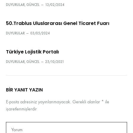
DUYURULAR
,
GÜNCEL
—
13/02/2024
50.Trablus Uluslararası Genel Ticaret Fuarı
DUYURULAR
—
03/05/2024
Türkiye Lojistik Portalı
DUYURULAR
,
GÜNCEL
—
25/10/2021
BIR YANIT YAZIN
E-posta adresiniz yayınlanmayacak.
Gerekli alanlar
*
ile
işaretlenmişlerdir