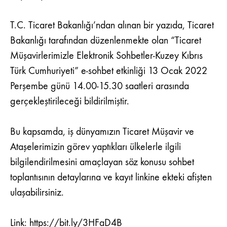
KIBRIS
TÜRK
T.C. Ticaret Bakanlığı’ndan alınan bir yazıda, Ticaret
CUMHURIYETI
Bakanlığı tarafından düzenlenmekte olan “Ticaret
Müşavirlerimizle Elektronik Sohbetler-Kuzey Kıbrıs
Türk Cumhuriyeti” e-sohbet etkinliği 13 Ocak 2022
Perşembe günü 14.00-15.30 saatleri arasında
gerçekleştirileceği bildirilmiştir.
Bu kapsamda, iş dünyamızın Ticaret Müşavir ve
Ataşelerimizin görev yaptıkları ülkelerle ilgili
bilgilendirilmesini amaçlayan söz konusu sohbet
toplantısının detaylarına ve kayıt linkine ekteki afişten
ulaşabilirsiniz.
Link:
https://bit.ly/3HFaD4B