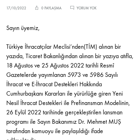
YENI
17/10/2022
0 PAYLAŞMA
YORUM YOK
NESIL
İHRACAT
DESTEKLERI
Sayın üyemiz,
VE
PREFINANSMAN
MODELI
Türkiye İhracatçılar Meclisi’nden(TİM) alınan bir
TANITIM
VE
yazıda, Ticaret Bakanlığından alınan bir yazıya atıfla,
BILGILENDIRME
18 Ağustos ve 25 Ağustos 2022 tarihli Resmî
PROGRAMI
HK.
Gazetelerde yayımlanan 5973 ve 5986 Sayılı
İhracat ve E-İhracat Destekleri Hakkında
Cumhurbaşkanı Kararları ile yürürlüğe giren Yeni
Nesil İhracat Destekleri ile Prefinansman Modelinin,
26 Eylül 2022 tarihinde gerçekleştirilen lansman
programı ile Sayın Bakanımız Dr. Mehmet MUŞ
tarafından kamuoyu ile paylaşıldığı ifade