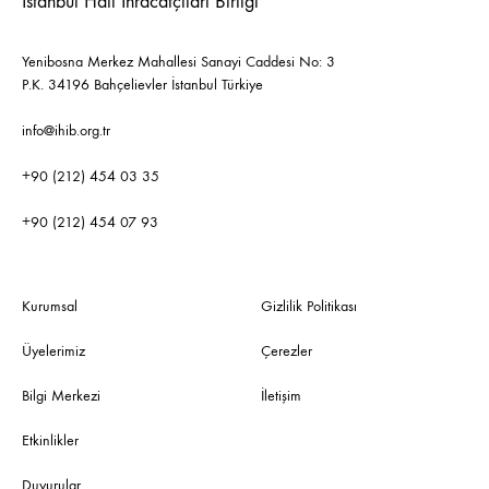
İstanbul Halı İhracatçıları Birliği
Yenibosna Merkez Mahallesi Sanayi Caddesi No: 3
P.K. 34196 Bahçelievler İstanbul Türkiye
info@ihib.org.tr
+90 (212) 454 03 35
+90 (212) 454 07 93
Kurumsal
Gizlilik Politikası
Üyelerimiz
Çerezler
Bilgi Merkezi
İletişim
Etkinlikler
Duyurular