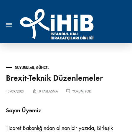
DUYURULAR
,
GÜNCEL
Brexit-Teknik Düzenlemeler
BREXIT-
13/09/2021
0 PAYLAŞMA
YORUM YOK
TEKNIK
DÜZENLEMELER
Sayın Üyemiz
Ticaret Bakanlığından alınan bir yazıda, Birleşik