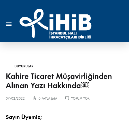
DUYURULAR
Kahire Ticaret Müşavirliğinden
Alınan Yazı Hakkında￼
KAHIRE
07/02/2022
0 PAYLAŞMA
YORUM YOK
TICARET
MÜŞAVIRLIĞINDEN
ALINAN
Sayın Üyemiz;
YAZI
HAKKINDA