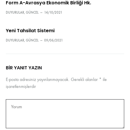
Form A-Avrasya Ekonomik Birliği Hk.
DUYURULAR
,
GÜNCEL
—
14/10/2021
Yeni Tahsilat Sistemi
DUYURULAR
,
GÜNCEL
—
09/06/2021
BIR YANIT YAZIN
E-posta adresiniz yayınlanmayacak.
Gerekli alanlar
*
ile
işaretlenmişlerdir