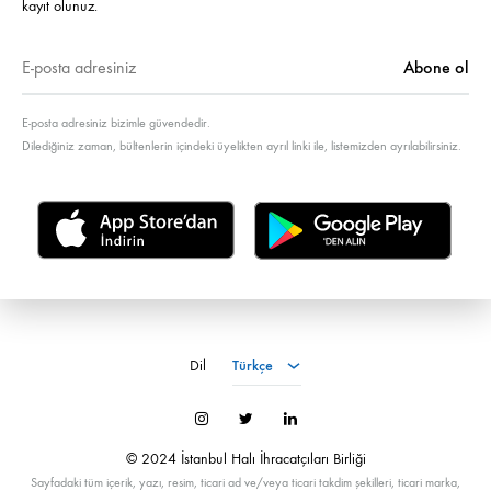
kayıt olunuz.
E-posta adresiniz bizimle güvendedir.
Dilediğiniz zaman, bültenlerin içindeki üyelikten ayrıl linki ile, listemizden ayrılabilirsiniz.
Türkçe
Dil
Türkçe
İnstagram
Twitter
LinkedIn
© 2024 İstanbul Halı İhracatçıları Birliği
Sayfadaki tüm içerik, yazı, resim, ticari ad ve/veya ticari takdim şekilleri, ticari marka,