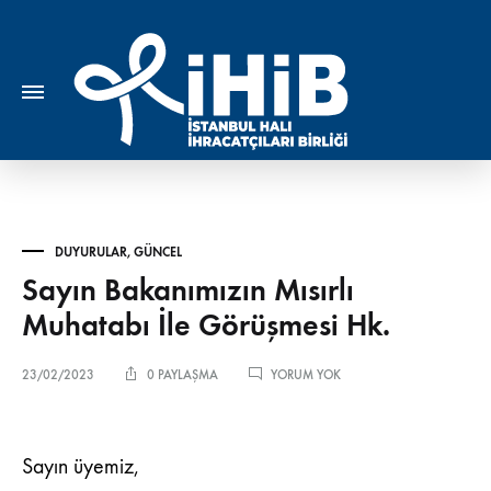
DUYURULAR
,
GÜNCEL
Sayın Bakanımızın Mısırlı
Muhatabı İle Görüşmesi Hk.
SAYIN
23/02/2023
0 PAYLAŞMA
YORUM YOK
BAKANIMIZIN
MISIRLI
MUHATABI
İLE
Sayın üyemiz,
GÖRÜŞMESI