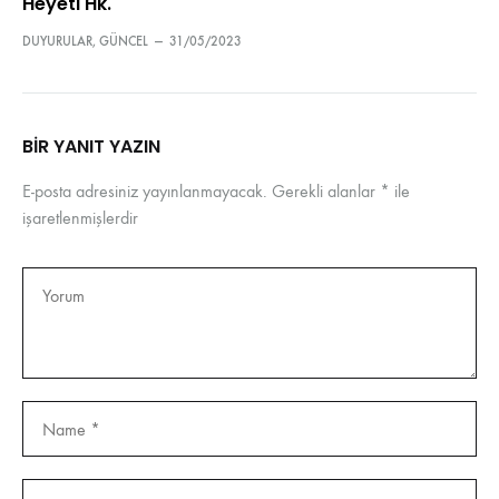
Heyeti Hk.
DUYURULAR
,
GÜNCEL
—
31/05/2023
BIR YANIT YAZIN
E-posta adresiniz yayınlanmayacak.
Gerekli alanlar
*
ile
işaretlenmişlerdir