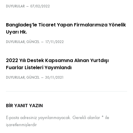
DUYURULAR
—
07/02/2022
Bangladeş’le Ticaret Yapan Firmalarımıza Yönelik
Uyarı Hk.
DUYURULAR
,
GÜNCEL
—
17/11/2022
2022 Yılı Destek Kapsamına Alınan Yurtdışı
Fuarlar Listeleri Yayımlandı
DUYURULAR
,
GÜNCEL
—
30/11/2021
BIR YANIT YAZIN
E-posta adresiniz yayınlanmayacak.
Gerekli alanlar
*
ile
işaretlenmişlerdir