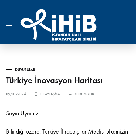
DUYURULAR
Türkiye İnovasyon Haritası
TÜRKIYE
09/01/2024
0 PAYLAŞMA
YORUM YOK
İNOVASYON
HARITASI
Sayın Üyemiz;
Bilindiği üzere, Türkiye İhracatçılar Meclisi ülkemizin