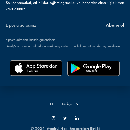
Sektör haberleri, etkinlikler, eğitimler, fuarlar vb. haberdar olmak için lütfen
kayıt olunuz.
E-posta adresiniz bizimle güvendedir.
Dilediğiniz zaman, bültenlerin içindeki üyelikten ayrıl linki ile, listemizden ayrılabilirsiniz.
Türkçe
English
Dil
Türkçe
İnstagram
Twitter
LinkedIn
© 2024 İstanbul Halı İhracatçıları Birliği