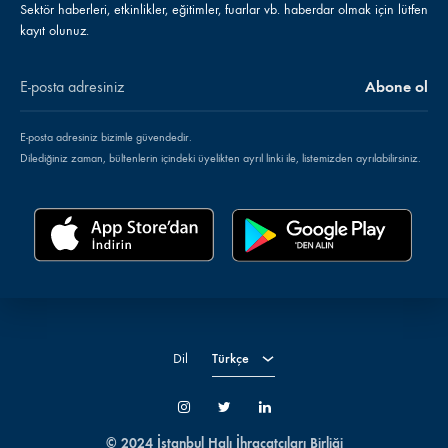
Sektör haberleri, etkinlikler, eğitimler, fuarlar vb. haberdar olmak için lütfen
kayıt olunuz.
E-posta adresiniz bizimle güvendedir.
Dilediğiniz zaman, bültenlerin içindeki üyelikten ayrıl linki ile, listemizden ayrılabilirsiniz.
Türkçe
English
Dil
Türkçe
İnstagram
Twitter
LinkedIn
© 2024 İstanbul Halı İhracatçıları Birliği