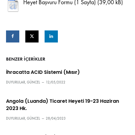
Heyet Başvuru Formu (1 Sayfa)
BENZER IÇERIKLER
İhracatta ACID Sistemi (Mısır)
DUYURULAR
,
GÜNCEL
—
12/05/2022
Angola (Luanda) Ticaret Heyeti 19-23 Haziran
2023 Hk.
DUYURULAR
,
GÜNCEL
—
28/04/2023