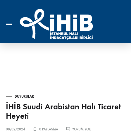
DUYURULAR
İHİB Suudi Arabistan Halı Ticaret
Heyeti
İHİB
08/02/2024
0 PAYLAŞMA
YORUM YOK