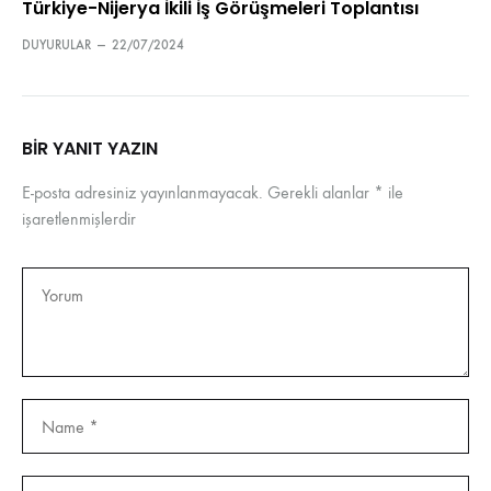
Türkiye-Nijerya İkili İş Görüşmeleri Toplantısı
DUYURULAR
—
22/07/2024
BIR YANIT YAZIN
E-posta adresiniz yayınlanmayacak.
Gerekli alanlar
*
ile
işaretlenmişlerdir