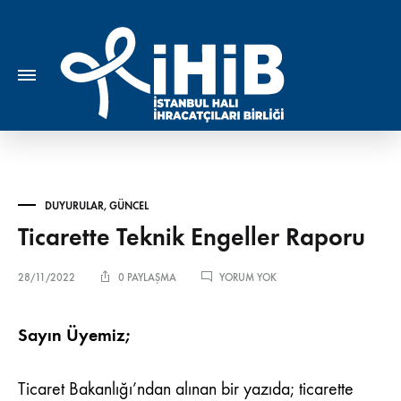
DUYURULAR
,
GÜNCEL
Ticarette Teknik Engeller Raporu
TICARETTE
28/11/2022
0 PAYLAŞMA
YORUM YOK
TEKNIK
ENGELLER
RAPORU
Sayın Üyemiz;
Ticaret Bakanlığı’ndan alınan bir yazıda; ticarette