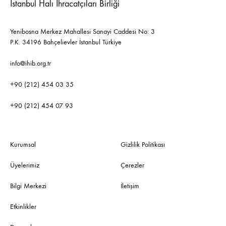
İstanbul Halı İhracatçıları Birliği
Yenibosna Merkez Mahallesi Sanayi Caddesi No: 3
P.K. 34196 Bahçelievler İstanbul Türkiye
info@ihib.org.tr
+90 (212) 454 03 35
+90 (212) 454 07 93
Kurumsal
Gizlilik Politikası
Üyelerimiz
Çerezler
Bilgi Merkezi
İletişim
Etkinlikler