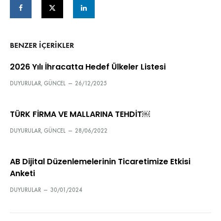
BENZER IÇERIKLER
2026 Yılı İhracatta Hedef Ülkeler Listesi
DUYURULAR
,
GÜNCEL
—
26/12/2025
TÜRK FİRMA VE MALLARINA TEHDİT￼
DUYURULAR
,
GÜNCEL
—
28/06/2022
AB Dijital Düzenlemelerinin Ticaretimize Etkisi
Anketi
DUYURULAR
—
30/01/2024