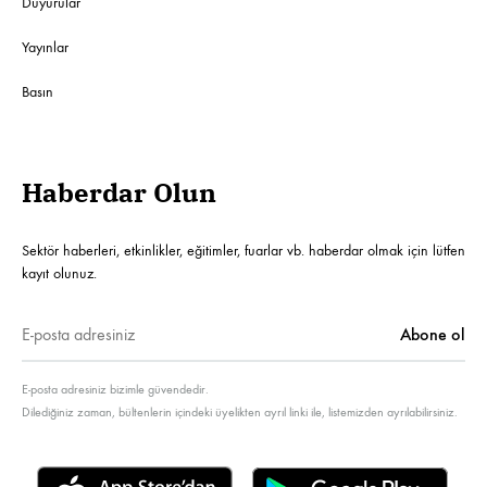
Duyurular
Yayınlar
Basın
Haberdar Olun
Sektör haberleri, etkinlikler, eğitimler, fuarlar vb. haberdar olmak için lütfen
kayıt olunuz.
E-posta adresiniz bizimle güvendedir.
Dilediğiniz zaman, bültenlerin içindeki üyelikten ayrıl linki ile, listemizden ayrılabilirsiniz.